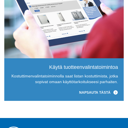
Käytä tuotteenvalintatoimintoa
Kostuttimenvalintatoiminnolla saat listan kostuttimista, jotka
sopivat omaan käyttötarkoitukseesi parhaiten.
NAPSAUTA TÄSTÄ