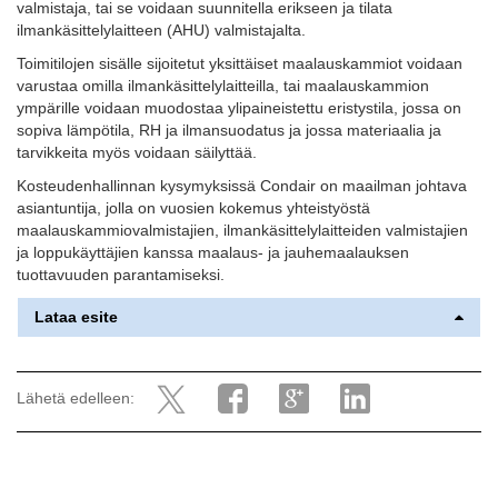
valmistaja, tai se voidaan suunnitella erikseen ja tilata
ilmankäsittelylaitteen (AHU) valmistajalta.
Toimitilojen sisälle sijoitetut yksittäiset maalauskammiot voidaan
varustaa omilla ilmankäsittelylaitteilla, tai maalauskammion
ympärille voidaan muodostaa ylipaineistettu eristystila, jossa on
sopiva lämpötila, RH ja ilmansuodatus ja jossa materiaalia ja
tarvikkeita myös voidaan säilyttää.
Kosteudenhallinnan kysymyksissä Condair on maailman johtava
asiantuntija, jolla on vuosien kokemus yhteistyöstä
maalauskammiovalmistajien, ilmankäsittelylaitteiden valmistajien
ja loppukäyttäjien kanssa maalaus- ja jauhemaalauksen
tuottavuuden parantamiseksi.
Lataa esite
Lähetä edelleen: