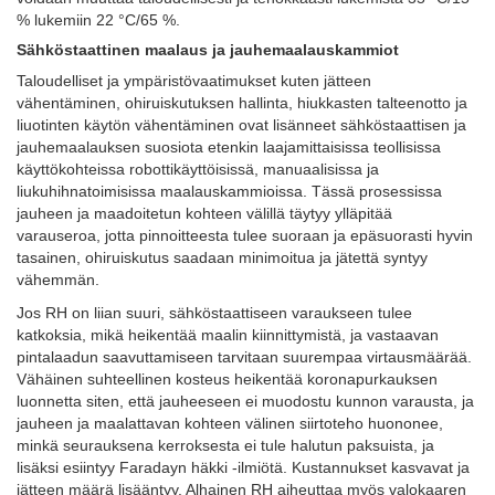
% lukemiin 22 °C/65 %.
Sähköstaattinen maalaus ja jauhemaalauskammiot
Taloudelliset ja ympäristövaatimukset kuten jätteen
vähentäminen, ohiruiskutuksen hallinta, hiukkasten talteenotto ja
liuotinten käytön vähentäminen ovat lisänneet sähköstaattisen ja
jauhemaalauksen suosiota etenkin laajamittaisissa teollisissa
käyttökohteissa robottikäyttöisissä, manuaalisissa ja
liukuhihnatoimisissa maalauskammioissa. Tässä prosessissa
jauheen ja maadoitetun kohteen välillä täytyy ylläpitää
varauseroa, jotta pinnoitteesta tulee suoraan ja epäsuorasti hyvin
tasainen, ohiruiskutus saadaan minimoitua ja jätettä syntyy
vähemmän.
Jos RH on liian suuri, sähköstaattiseen varaukseen tulee
katkoksia, mikä heikentää maalin kiinnittymistä, ja vastaavan
pintalaadun saavuttamiseen tarvitaan suurempaa virtausmäärää.
Vähäinen suhteellinen kosteus heikentää koronapurkauksen
luonnetta siten, että jauheeseen ei muodostu kunnon varausta, ja
jauheen ja maalattavan kohteen välinen siirtoteho huononee,
minkä seurauksena kerroksesta ei tule halutun paksuista, ja
lisäksi esiintyy Faradayn häkki -ilmiötä. Kustannukset kasvavat ja
jätteen määrä lisääntyy. Alhainen RH aiheuttaa myös valokaaren