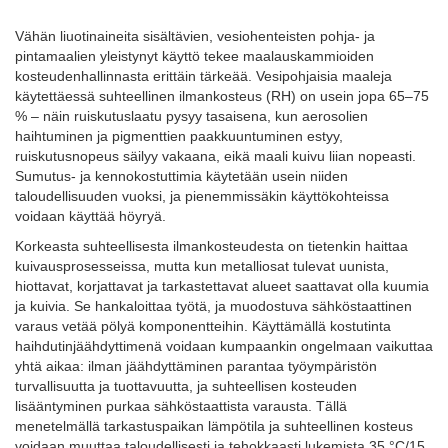
Vähän liuotinaineita sisältävien, vesiohenteisten pohja- ja
pintamaalien yleistynyt käyttö tekee maalauskammioiden
kosteudenhallinnasta erittäin tärkeää. Vesipohjaisia maaleja
käytettäessä suhteellinen ilmankosteus (RH) on usein jopa 65–75
% – näin ruiskutuslaatu pysyy tasaisena, kun aerosolien
haihtuminen ja pigmenttien paakkuuntuminen estyy,
ruiskutusnopeus säilyy vakaana, eikä maali kuivu liian nopeasti.
Sumutus- ja kennokostuttimia käytetään usein niiden
taloudellisuuden vuoksi, ja pienemmissäkin käyttökohteissa
voidaan käyttää höyryä.
Korkeasta suhteellisesta ilmankosteudesta on tietenkin haittaa
kuivausprosesseissa, mutta kun metalliosat tulevat uunista,
hiottavat, korjattavat ja tarkastettavat alueet saattavat olla kuumia
ja kuivia. Se hankaloittaa työtä, ja muodostuva sähköstaattinen
varaus vetää pölyä komponentteihin. Käyttämällä kostutinta
haihdutinjäähdyttimenä voidaan kumpaankin ongelmaan vaikuttaa
yhtä aikaa: ilman jäähdyttäminen parantaa työympäristön
turvallisuutta ja tuottavuutta, ja suhteellisen kosteuden
lisääntyminen purkaa sähköstaattista varausta. Tällä
menetelmällä tarkastuspaikan lämpötila ja suhteellinen kosteus
voidaan muuttaa taloudellisesti ja tehokkaasti lukemista 35 °C/15