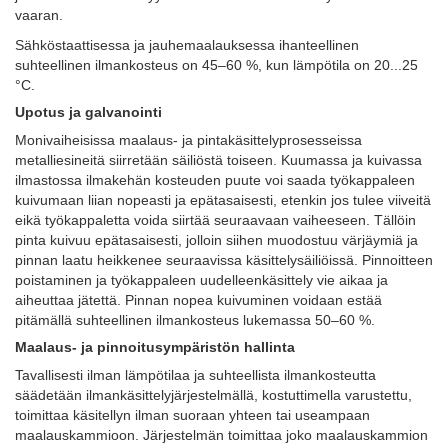
vaaran.
Sähköstaattisessa ja jauhemaalauksessa ihanteellinen
suhteellinen ilmankosteus on 45–60 %, kun lämpötila on 20...25
°C.
Upotus ja galvanointi
Monivaiheisissa maalaus- ja pintakäsittelyprosesseissa
metalliesineitä siirretään säiliöstä toiseen. Kuumassa ja kuivassa
ilmastossa ilmakehän kosteuden puute voi saada työkappaleen
kuivumaan liian nopeasti ja epätasaisesti, etenkin jos tulee viiveitä
eikä työkappaletta voida siirtää seuraavaan vaiheeseen. Tällöin
pinta kuivuu epätasaisesti, jolloin siihen muodostuu värjäymiä ja
pinnan laatu heikkenee seuraavissa käsittelysäiliöissä. Pinnoitteen
poistaminen ja työkappaleen uudelleenkäsittely vie aikaa ja
aiheuttaa jätettä. Pinnan nopea kuivuminen voidaan estää
pitämällä suhteellinen ilmankosteus lukemassa 50–60 %.
Maalaus- ja pinnoitusympäristön hallinta
Tavallisesti ilman lämpötilaa ja suhteellista ilmankosteutta
säädetään ilmankäsittelyjärjestelmällä,
kostuttimella varustettu
,
toimittaa käsitellyn ilman suoraan yhteen tai useampaan
maalauskammioon
. Järjestelmän toimittaa joko maalauskammion