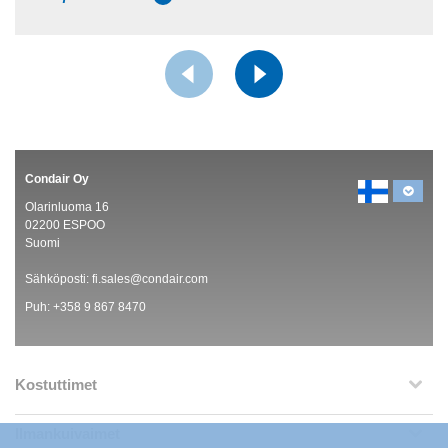
Condair Oy
Olarinluoma 16
02200 ESPOO
Suomi
Sähköposti:
fi.sales@condair.com
Puh:
+358 9 867 8470
Kostuttimet
Ilmankuivaimet