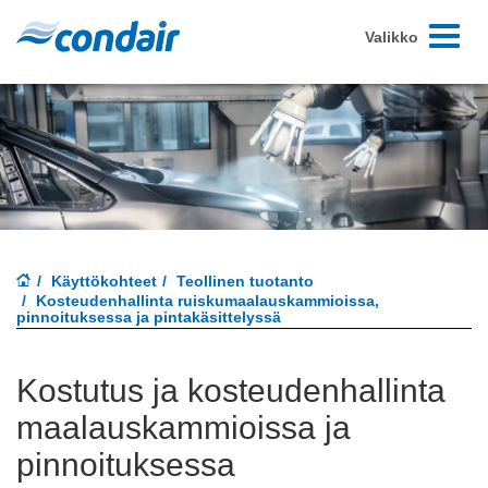
Toggle-
Valikko
navigoint
Käyttökohteet
Teollinen tuotanto
Kosteudenhallinta ruiskumaalauskammioissa,
pinnoituksessa ja pintakäsittelyssä
Kostutus ja kosteudenhallinta
maalauskammioissa ja
pinnoituksessa