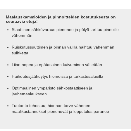
Maalauskammioiden ja pinnoitteiden kostutuksesta on
seuraavia etuja:
Staattinen sähkövaraus pienenee ja pölyä tarttuu pinnoille
vähemmän
Ruiskutussuuttimen ja pinnan välillä haihtuu vähemmän
suihketta
Liian nopea ja epätasainen kuivuminen vältetään
Haihdutusjäähdytys hiomoissa ja tarkastusalueilla
Optimaalinen ympäristö sähköstaattiseen ja
jauhemaalaukseen
Tuotanto tehostuu, hionnan tarve vähenee,
maalikustannukset pienenevät ja lopputulos paranee