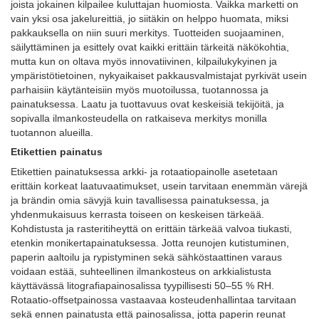
joista jokainen kilpailee kuluttajan huomiosta. Vaikka marketti on
vain yksi osa jakelureittiä, jo siitäkin on helppo huomata, miksi
pakkauksella on niin suuri merkitys. Tuotteiden suojaaminen,
säilyttäminen ja esittely ovat kaikki erittäin tärkeitä näkökohtia,
mutta kun on oltava myös innovatiivinen, kilpailukykyinen ja
ympäristötietoinen, nykyaikaiset pakkausvalmistajat pyrkivät usein
parhaisiin käytänteisiin myös muotoilussa, tuotannossa ja
painatuksessa. Laatu ja tuottavuus ovat keskeisiä tekijöitä, ja
sopivalla ilmankosteudella on ratkaiseva merkitys monilla
tuotannon alueilla.
Etikettien painatus
Etikettien painatuksessa arkki- ja rotaatiopainolle asetetaan
erittäin korkeat laatuvaatimukset, usein tarvitaan enemmän värejä
ja brändin omia sävyjä kuin tavallisessa painatuksessa, ja
yhdenmukaisuus kerrasta toiseen on keskeisen tärkeää.
Kohdistusta ja rasteritiheyttä on erittäin tärkeää valvoa tiukasti,
etenkin monikertapainatuksessa. Jotta reunojen kutistuminen,
paperin aaltoilu ja rypistyminen sekä sähköstaattinen varaus
voidaan estää, suhteellinen ilmankosteus on arkkialistusta
käyttävässä litografiapainosalissa tyypillisesti 50–55 % RH.
Rotaatio-offsetpainossa vastaavaa kosteudenhallintaa tarvitaan
sekä ennen painatusta että painosalissa, jotta paperin reunat