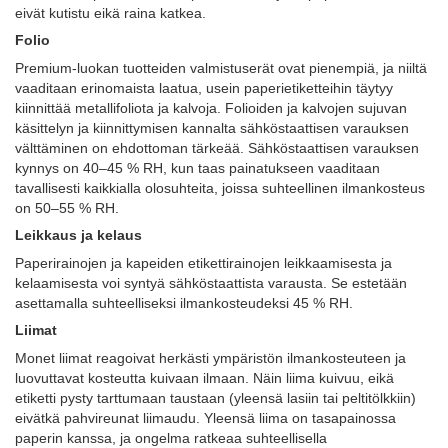
eivät kutistu eikä raina katkea.
Folio
Premium-luokan tuotteiden valmistuserät ovat pienempiä, ja niiltä
vaaditaan erinomaista laatua, usein paperietiketteihin täytyy
kiinnittää metallifoliota ja kalvoja. Folioiden ja kalvojen sujuvan
käsittelyn ja kiinnittymisen kannalta sähköstaattisen varauksen
välttäminen on ehdottoman tärkeää. Sähköstaattisen varauksen
kynnys on 40–45 % RH, kun taas painatukseen vaaditaan
tavallisesti kaikkialla olosuhteita, joissa suhteellinen ilmankosteus
on 50–55 % RH.
Leikkaus ja kelaus
Paperirainojen ja kapeiden etikettirainojen leikkaamisesta ja
kelaamisesta voi syntyä sähköstaattista varausta. Se estetään
asettamalla suhteelliseksi ilmankosteudeksi 45 % RH.
Liimat
Monet liimat reagoivat herkästi ympäristön ilmankosteuteen ja
luovuttavat kosteutta kuivaan ilmaan. Näin liima kuivuu, eikä
etiketti pysty tarttumaan taustaan (yleensä lasiin tai peltitölkkiin)
eivätkä pahvireunat liimaudu. Yleensä liima on tasapainossa
paperin kanssa, ja ongelma ratkeaa suhteellisella