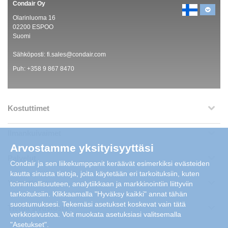
Condair Oy
Olarinluoma 16
02200 ESPOO
Suomi
Sähköposti:
fi.sales@condair.com
Puh:
+358 9 867 8470
Kostuttimet
Ilmankuivaimet
Arvostamme yksityisyyttäsi
Palvelut
Condair ja sen liikekumppanit keräävät esimerkiksi evästeiden
kautta sinusta tietoja, joita käytetään eri tarkoituksiin, kuten
Yritystietoa
toiminnallisuuteen, analytiikkaan ja markkinointiin liittyviin
tarkoituksiin. Klikkaamalla "Hyväksy kaikki" annat tähän
suostumuksesi. Tekemäsi asetukset koskevat vain tätä
Tietoa sivustosta
verkkosivustoa. Voit muokata asetuksiasi valitsemalla
"Asetukset".