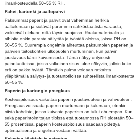
ilmankosteudella 50–55 % RH.
Pahvi, kartonki ja aaltopahvi
Paksummat paperit ja pahvit ovat vähemmän herkkiä
aaltoilemaan ja sietävät paremmin sähköstaattista varausta,
vaikkeivät olekaan niiltä täysin suojassa. Raakamateriaalia ja
aihioita onkin parasta säilyttää ja työstää oloissa, joissa RH on
50–55 %. Suurempia ongelmia aiheuttaa paksumpien paperien ja
pahvien taitoskohtien ulkopuolen murtuminen, kun pahvin
joustavuus kärsii kuivumisesta. Tämä näkyy erityisesti
painotuotteissa, joissa valkoinen sisus tulee näkyviin, jolloin koko
erä on pakko hylätä. Tämäkin pulma voidaan ratkaista
ylläpitämällä säilytys- ja tuotantotiloissa suhteellista ilmankosteutta
50–55 %.
Paperin ja kartongin preeglaus
Kosteuspitoisuus vaikuttaa paperin joustavuuteen ja vahvuuteen.
Preeglaus voi saada paperin murtumaan ja kulumaan, etenkin
niistä kohdista, joissa kuivasta paperista on tullut ohuempaa. Kun
sekä paperintoimittajan tiloissa että tuotannossa RH pidetään 50–
55 prosentissa, paperin kosteuspitoisuus saadaan pidettyä
optimaalisena ja ongelma voidaan välttää.
Kalvojen käsittely ja painatus