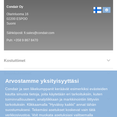
Condair Oy
Olarinluoma 16
02200 ESPOO
Suomi
Sähköposti:
fi.sales@condair.com
Puh:
+358 9 867 8470
Kostuttimet
Ilmankuivaimet
Arvostamme yksityisyyttäsi
Palvelut
Condair ja sen liikekumppanit keräävät esimerkiksi evästeiden
kautta sinusta tietoja, joita käytetään eri tarkoituksiin, kuten
Yritystietoa
toiminnallisuuteen, analytiikkaan ja markkinointiin liittyviin
tarkoituksiin. Klikkaamalla "Hyväksy kaikki" annat tähän
suostumuksesi. Tekemäsi asetukset koskevat vain tätä
Tietoa sivustosta
verkkosivustoa. Voit muokata asetuksiasi valitsemalla