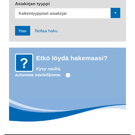
Asiakirjan tyyppi
Kaikentyyppiset asiakirjat
Hae
Nollaa haku
Etkö löydä hakemaasi?
Kysy meiltä,
autamme mielellämme.