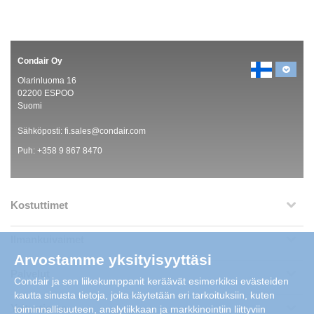
Condair Oy
Olarinluoma 16
02200 ESPOO
Suomi
Sähköposti:
fi.sales@condair.com
Puh:
+358 9 867 8470
Kostuttimet
Ilmankuivaimet
Arvostamme yksityisyyttäsi
Palvelut
Condair ja sen liikekumppanit keräävät esimerkiksi evästeiden
kautta sinusta tietoja, joita käytetään eri tarkoituksiin, kuten
Yritystietoa
toiminnallisuuteen, analytiikkaan ja markkinointiin liittyviin