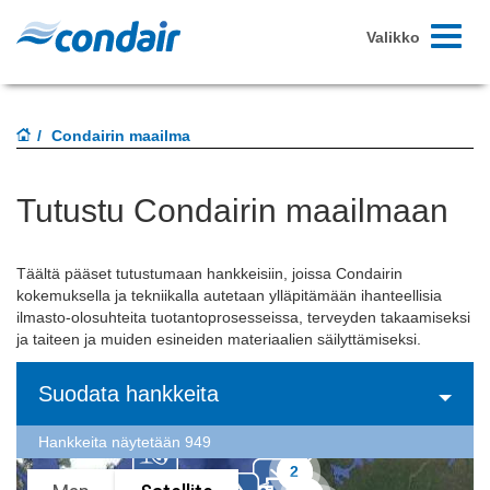
Toggle-
Valikko
navigoint
Condairin maailma
Tutustu Condairin maailmaan
Täältä pääset tutustumaan hankkeisiin, joissa Condairin
kokemuksella ja tekniikalla autetaan ylläpitämään ihanteellisia
ilmasto-olosuhteita tuotantoprosesseissa, terveyden takaamiseksi
ja taiteen ja muiden esineiden materiaalien säilyttämiseksi.
Suodata hankkeita
Hankkeita näytetään 949
2
2