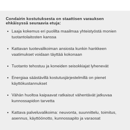
Ilman lisääntynyt kosteuspitoisuus saa
aikaan sähkövarauksen purkamisen ilmassa.
Ilmassa oleva kosteus johtaa sähköä ja johdattaa
Condairin kostutuksesta on staattisen varauksen
ehkäisyssä seuraavia etuja:
sen pois vähentäen kitkan aiheuttamaa
materiaalien kertymistä.
Laaja kokemus eri puolilta maailmaa yhteistyöstä monien
tuotantolaitosten kanssa
Kattavan tuotevalikoiman ansiosta kunkin hankkeen
vaatimukset voidaan täyttää kokonaan
Tuotanto tehostuu ja koneiden seisokkiajat lyhenevät
Energiaa säästävillä kostutusjärjestelmillä on pienet
käyttökustannukset
Vähän huoltoa kaipaavat ratkaisut vähentävät jatkuvaa
kunnossapidon tarvetta
Kattava palveluvalikoima: neuvonta, suunnittelu, toimitus,
asennus, käyttöönotto, kunnossapito ja varaosat