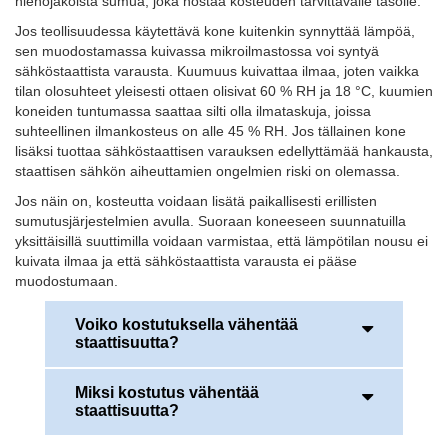
hienojakoista sumua, joka nostaa kosteuden tarvittavalle tasolle.
Jos teollisuudessa käytettävä kone kuitenkin synnyttää lämpöä,
sen muodostamassa kuivassa mikroilmastossa voi syntyä
sähköstaattista varausta. Kuumuus kuivattaa ilmaa, joten vaikka
tilan olosuhteet yleisesti ottaen olisivat 60 % RH ja 18 °C, kuumien
koneiden tuntumassa saattaa silti olla ilmataskuja, joissa
suhteellinen ilmankosteus on alle 45 % RH. Jos tällainen kone
lisäksi tuottaa sähköstaattisen varauksen edellyttämää hankausta,
staattisen sähkön aiheuttamien ongelmien riski on olemassa.
Jos näin on, kosteutta voidaan lisätä paikallisesti erillisten
sumutusjärjestelmien avulla. Suoraan koneeseen suunnatuilla
yksittäisillä suuttimilla voidaan varmistaa, että lämpötilan nousu ei
kuivata ilmaa ja että sähköstaattista varausta ei pääse
muodostumaan.
Voiko kostutuksella vähentää
staattisuutta?
Miksi kostutus vähentää
Yli 40 % suhteellisella kosteudella voidaan
staattisuutta?
vähentää staattista varausta ja siitä johtuvia
sähköstaattisia purkauksia (kipinöintiä).