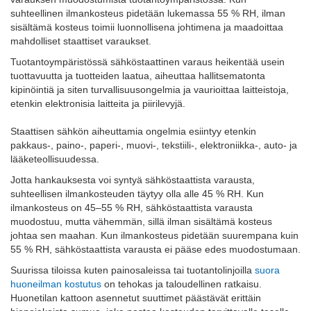
suhteellinen ilmankosteus pidetään lukemassa 55 % RH, ilman
sisältämä kosteus toimii luonnollisena johtimena ja maadoittaa
mahdolliset staattiset varaukset.
Tuotantoympäristössä sähköstaattinen varaus heikentää usein
tuottavuutta ja tuotteiden laatua, aiheuttaa hallitsematonta
kipinöintiä ja siten turvallisuusongelmia ja vaurioittaa laitteistoja,
etenkin elektronisia laitteita ja piirilevyjä.
Staattisen sähkön aiheuttamia ongelmia esiintyy etenkin
pakkaus-, paino-, paperi-, muovi-, tekstiili-, elektroniikka-, auto- ja
lääketeollisuudessa.
Jotta hankauksesta voi syntyä sähköstaattista varausta,
suhteellisen ilmankosteuden täytyy olla alle 45 % RH. Kun
ilmankosteus on 45–55 % RH, sähköstaattista varausta
muodostuu, mutta vähemmän, sillä ilman sisältämä kosteus
johtaa sen maahan. Kun ilmankosteus pidetään suurempana kuin
55 % RH, sähköstaattista varausta ei pääse edes muodostumaan.
Suurissa tiloissa kuten painosaleissa tai tuotantolinjoilla
suora
huoneilman kostutus
on tehokas ja taloudellinen ratkaisu.
Huonetilan kattoon asennetut suuttimet päästävät erittäin