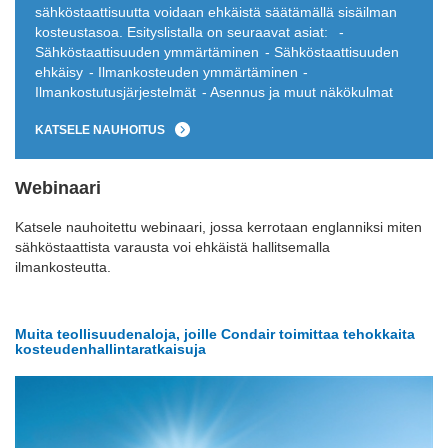
sähköstaattisuutta voidaan ehkäistä säätämällä sisäilman
kosteustasoa. Esityslistalla on seuraavat asiat:
-
Sähköstaattisuuden ymmärtäminen
- Sähköstaattisuuden
ehkäisy
- Ilmankosteuden ymmärtäminen
-
Ilmankostutusjärjestelmät
- Asennus ja muut näkökulmat
KATSELE NAUHOITUS
Webinaari
Katsele nauhoitettu webinaari, jossa kerrotaan englanniksi miten
sähköstaattista varausta voi ehkäistä hallitsemalla
ilmankosteutta.
Muita teollisuudenaloja, joille Condair toimittaa tehokkaita
kosteudenhallintaratkaisuja