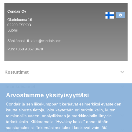
Condair Oy
Olarinluoma 16
02200 ESPOO
Suomi
Sähköposti:
fi.sales@condair.com
Puh:
+358 9 867 8470
Kostuttimet
Ilmankuivaimet
Arvostamme yksityisyyttäsi
Palvelut
Condair ja sen liikekumppanit keräävät esimerkiksi evästeiden
kautta sinusta tietoja, joita käytetään eri tarkoituksiin, kuten
Yritystietoa
toiminnallisuuteen, analytiikkaan ja markkinointiin liittyviin
tarkoituksiin. Klikkaamalla "Hyväksy kaikki" annat tähän
suostumuksesi. Tekemäsi asetukset koskevat vain tätä
Tietoa sivustosta