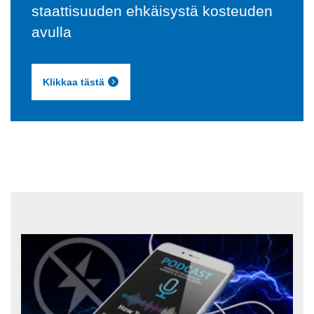
staattisuuden ehkäisystä kosteuden
avulla
Klikkaa tästä