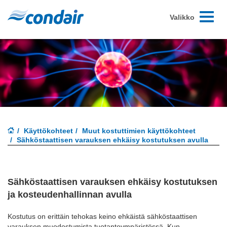
Toggle-
Valikko
navigoint
Käyttökohteet
Muut kostuttimien käyttökohteet
Sähköstaattisen varauksen ehkäisy kostutuksen avulla
Sähköstaattisen varauksen ehkäisy kostutuksen
ja kosteudenhallinnan avulla
Kostutus on erittäin tehokas keino ehkäistä sähköstaattisen
varauksen muodostumista tuotantoympäristössä. Kun