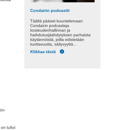
Condairin podcastit
Täältä pääset kuuntelemaan
Condairin podcasteja
kosteudenhallinnan ja
haihdutusjäähdytyksen parhaista
käytännöistä, joilla edistetään
tuottavuutta, säilyvyyttä...
Klikkaa tästä
yön
on tullut