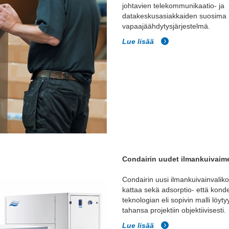
johtavien telekommunikaatio‑ ja
datakeskusasiakkaiden suosima
vapaajäähdytysjärjestelmä.
Lue lisää
Condairin uudet ilmankuivaim
Condairin uusi ilmankuivainvalik
kattaa sekä adsorptio- että kond
teknologian eli sopivin malli löyty
tahansa projektiin objektiivisesti.
Lue lisää