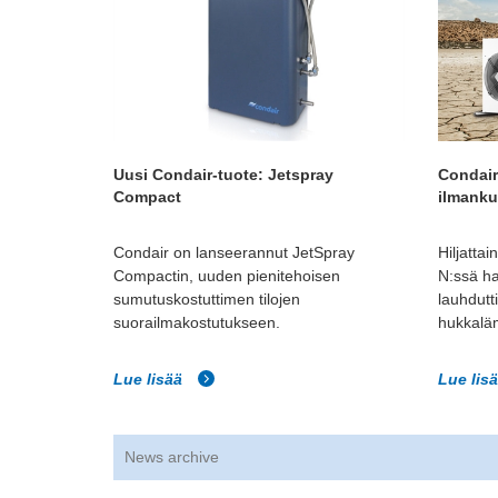
Uusi Condair-tuote: Jetspray
Condair
Compact
ilmanku
Condair on lanseerannut JetSpray
Hiljatta
Compactin, uuden pienitehoisen
N:ssä ha
sumutuskostuttimen tilojen
lauhdutt
suorailmakostutukseen.
hukkalä
Lue lisää
Lue lis
News archive