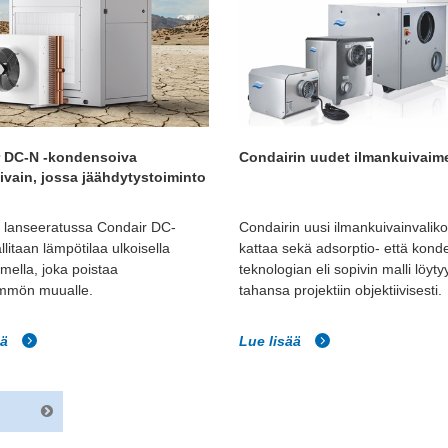
 DC-N -kondensoiva
Condairin uudet ilmankuivaim
ivain, jossa jäähdytystoiminto
in lanseeratussa Condair DC-
Condairin uusi ilmankuivainvalik
llitaan lämpötilaa ulkoisella
kattaa sekä adsorptio- että kond
imella, joka poistaa
teknologian eli sopivin malli löyty
mmön muualle.
tahansa projektiin objektiivisesti.
ää
Lue lisää