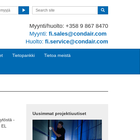
nmyyjä
Myynti/huolto: +358 9 867 8470
Myynti:
fi.sales@condair.com
Huolto:
fi.service@condair.com
et
Tietopankki
Tietoa meistä
Uusimmat projektiuutiset
ytöstä -
 EL