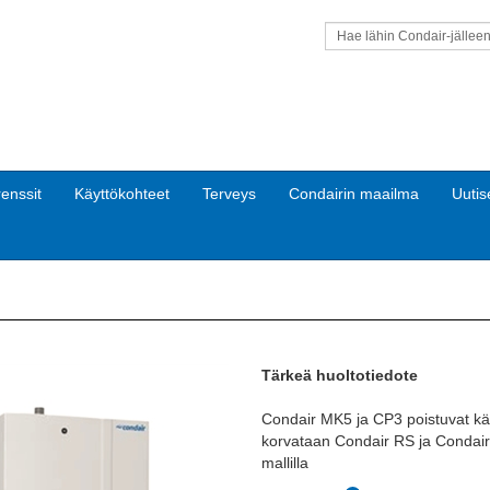
Hae lähin Condair-jällee
enssit
Käyttökohteet
Terveys
Condairin maailma
Uutis
Tärkeä huoltotiedote
Condair MK5 ja CP3 poistuvat kä
korvataan Condair RS ja Condair
mallilla