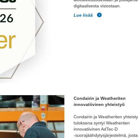
digitaalisesta visiostaan.
Lue lisää
Condairin ja Weatheriten
innovatiivinen yhteistyö
Condairin ja Weatheriten yhteist
tuloksena syntyi Weatheriten
innovatiivinen AdTec-D
‑suorajäähdytysjärjestelmä, josta 