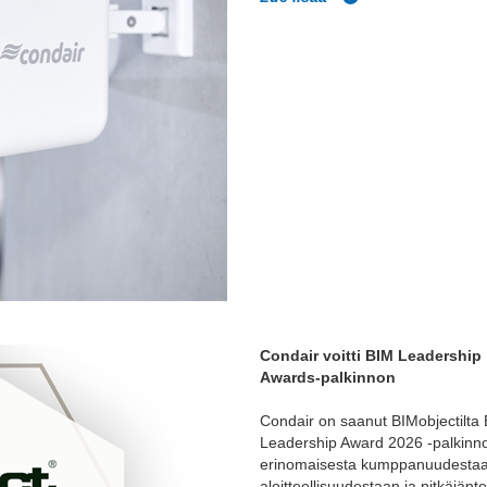
Condair voitti BIM Leadership
Awards-palkinnon
Condair on saanut BIMobjectilta
Leadership Award 2026 -palkinn
erinomaisesta kumppanuudestaa
aloitteellisuudestaan ja pitkäjänt