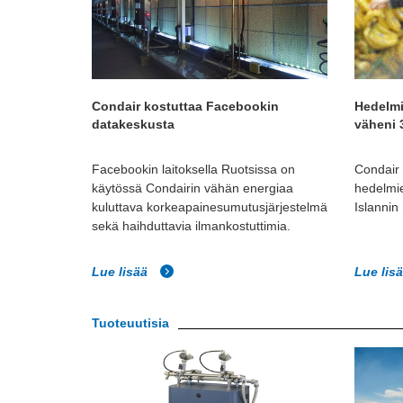
Condair kostuttaa Facebookin
Hedelmi
datakeskusta
väheni
Facebookin laitoksella Ruotsissa on
Condair 
käytössä Condairin vähän energiaa
hedelmie
kuluttava korkeapainesumutusjärjestelmä
Islannin
sekä haihduttavia ilmankostuttimia.
Lue lisää
Lue lis
Tuoteuutisia