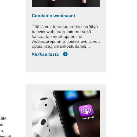
Condairin webinaarit
Täällä voit tutustua ja rekisteröityä
tuleviin webinaareihimme sekä
katsoa tallennettuja online-
webinaarejamme, joiden avulla voit
oppia lisää ilmankostuttamis...
Klikkaa tästä
 BIM
on
n,
eisestä