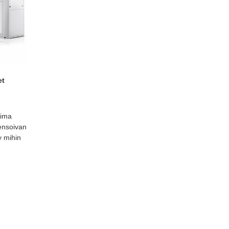
et
oima
ensoivan
y mihin