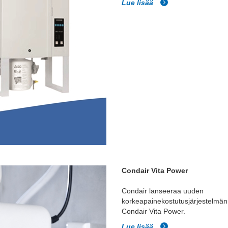
Lue lisää
Condair Vita Power
Condair lanseeraa uuden
korkeapainekostutusjärjestelmän
Condair Vita Power.
Lue lisää