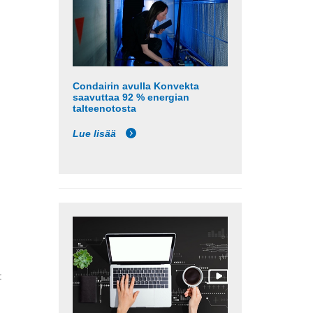
Condairin avulla Konvekta
saavuttaa 92 % energian
talteenotosta
Lue lisää
: