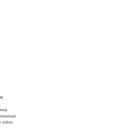
et
oima
ensoivan
y mihin