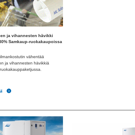
en ja vihannesten hävikki
 30% Samkaup-ruokakaupoissa
ilmankostutin vähentää
n ja vihannesten hävikkiä
 ruokakauppaketjussa.
ää