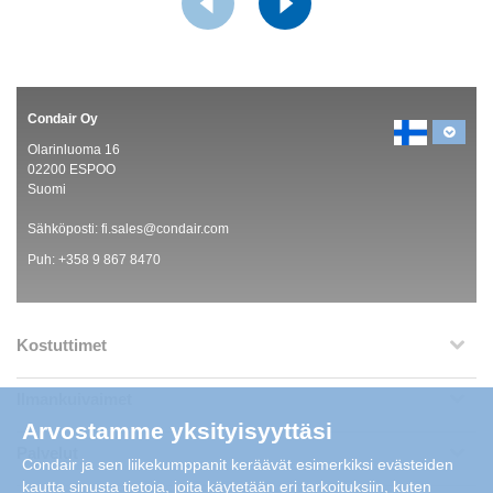
Condair Oy
Olarinluoma 16
02200 ESPOO
Suomi
Sähköposti:
fi.sales@condair.com
Puh:
+358 9 867 8470
Kostuttimet
Ilmankuivaimet
Arvostamme yksityisyyttäsi
Palvelut
Condair ja sen liikekumppanit keräävät esimerkiksi evästeiden
kautta sinusta tietoja, joita käytetään eri tarkoituksiin, kuten