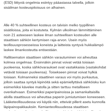
(ESD) liittyviä ongelmia esiintyy pääasiassa talvella, jolloin
sisäilman kosteuspitoisuus on alhainen.
Alle 40 % suhteellinen kosteus on talvisin melko tyypillinen
sisätiloissa, joita ei kostuteta. Kylmän ulkoilman lämmittäminen
noin 21 asteeseen laskee ilman suhteellisen kosteuden alle
staattisen sähkön kertymisen raja-arvon. Usein myös
teollisuusprosesseissa koneista ja laitteista syntyvä hukkalämpö
laskee ilmankosteutta entisestään.
Hallitsematon staattisen sähkön varautuminen voi aiheuttaa
kolmea ongelmaa: Ensinnäkin pinnat voivat vetää toisiaan
puoleensa, koska sähkövaraukset ovat vastakkaisia (vastakohdat
vetävät toisiaan puoleensa). Toisekseen pinnat voivat hylkiä
toisiaan. Kolmanneksi staattinen varaus voi myös purkautua,
jolloin
saattaa
syntyä
kipinöitä
sekä
epämiellyttävä
sähköisku kun
esimerkiksi kävelee matolla ja sitten tarttuu metalliseen
ovenkahvaan. Esimerkiksi paperipainoissa ja samankaltaisilla
aloilla staattisuus voi aiheuttaa paperin jumiutumisen koneeseen.
Lääketeollisuudessa voi käydä niin, etteivät pillerit asetu kunnolla
läpipainopakkauksiin. Kemianteollisuudessa staattisen