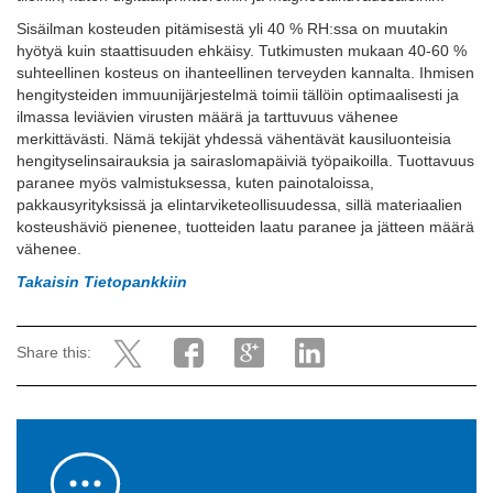
Sisäilman kosteuden pitämisestä yli 40 % RH:ssa on muutakin
hyötyä kuin staattisuuden ehkäisy. Tutkimusten mukaan 40-60 %
suhteellinen kosteus on ihanteellinen terveyden kannalta. Ihmisen
hengitysteiden immuunijärjestelmä toimii tällöin optimaalisesti ja
ilmassa leviävien virusten määrä ja tarttuvuus vähenee
merkittävästi. Nämä tekijät yhdessä vähentävät kausiluonteisia
hengityselinsairauksia ja sairaslomapäiviä työpaikoilla. Tuottavuus
paranee myös valmistuksessa, kuten painotaloissa,
pakkausyrityksissä ja elintarviketeollisuudessa, sillä materiaalien
kosteushäviö pienenee, tuotteiden laatu paranee ja jätteen määrä
vähenee.
Takaisin Tietopankkiin
Share this: