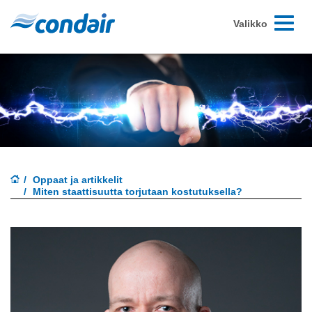
Toggle-
Valikko
navigoint
Oppaat ja artikkelit
Miten staattisuutta torjutaan kostutuksella?