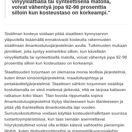
vinyylilattialla
tai
synteettisellä
matolla
,
voivat
vähentyä
jopa
92-98
prosenttia
silloin
kun
kosteustaso
on
korkeampi
."
Sisäilman kosteus voidaan pitää staattisen kynnysarvon
yläpuolella lisäämällä ennakoivasti kosteutta rakennusten
sisäilmaan ilmankostutusjärjestelmän avulla. Tutkimusten mukaan
jännitteet, joita syntyy esimerkiksi silloin, kun kävellään
vinyylilattialla tai synteettisellä matolla, voivat vähentyä jopa 92-98
prosenttia silloin kun kosteustaso on korkeampi.
Staattisuuden torjuntaan on olemassa monia teollisia järjestelmiä,
kuten ilman ionisointijärjestelmiä, maadoitusjohtoja ja
pintakäsittelyjärjestelmiä. Staattisen sähkön torjuminen sisätiloja
kostuttamalla on siinä mielessä järkevää, että se tarjoaa kattavan
ratkaisun koko tilaan. Tilan koosta riippumatta sopiva
ilmankostutusjärjestelmä löytyy tilanteeseen kuin tilanteeseen ja
pitää yllä ihanteellista ilmankosteutta läpi vuoden.
Sum
utu
s
kostuttimia
voidaan käyttää kosteudenhallintaan suurissa
tuotantoympäristöissä, kun taas seinään asennettavat
höyrykostuttimet voivat olla erittäin kätevä vaihtoehto pienempiin
tiloihin, kuten digitaaliprinttereihin ja magneettikuvaussaleihin.