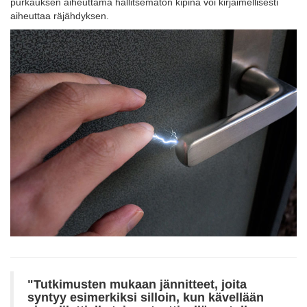
purkauksen aiheuttama hallitsematon kipinä voi kirjaimellisesti
aiheuttaa räjähdyksen.
"Tutkimusten
mukaan
jännitteet
,
joita
syntyy
esimerkiksi
silloin
,
kun
kävellään