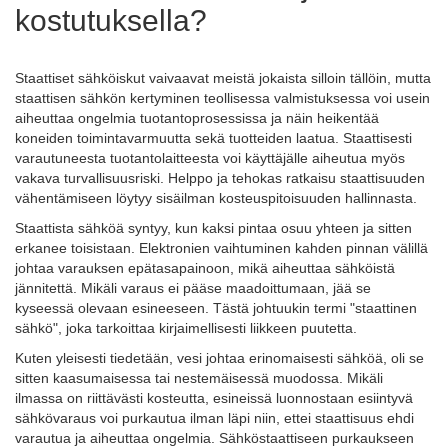
kostutuksella?
Staattiset sähköiskut vaivaavat meistä jokaista silloin tällöin, mutta
staattisen sähkön kertyminen teollisessa valmistuksessa voi usein
aiheuttaa ongelmia tuotantoprosessissa ja näin heikentää
koneiden toimintavarmuutta sekä tuotteiden laatua. Staattisesti
varautuneesta tuotantolaitteesta voi käyttäjälle aiheutua myös
vakava turvallisuusriski. Helppo ja tehokas ratkaisu staattisuuden
vähentämiseen löytyy sisäilman kosteuspitoisuuden hallinnasta.
Staattista sähköä syntyy, kun kaksi pintaa osuu yhteen ja sitten
erkanee toisistaan. Elektronien vaihtuminen kahden pinnan välillä
johtaa varauksen epätasapainoon, mikä aiheuttaa sähköistä
jännitettä. Mikäli varaus ei pääse maadoittumaan, jää se
kyseessä olevaan esineeseen. Tästä johtuukin termi "staattinen
sähkö", joka tarkoittaa kirjaimellisesti liikkeen puutetta.
Kuten yleisesti tiedetään, vesi johtaa erinomaisesti sähköä, oli se
sitten kaasumaisessa tai nestemäisessä muodossa. Mikäli
ilmassa on riittävästi kosteutta, esineissä luonnostaan esiintyvä
sähkövaraus voi purkautua ilman läpi niin, ettei staattisuus ehdi
varautua ja aiheuttaa ongelmia. Sähköstaattiseen purkaukseen