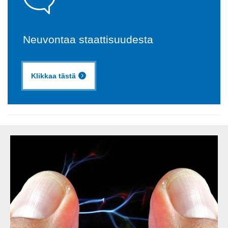
Neuvontaa staattisuudesta
Klikkaa tästä