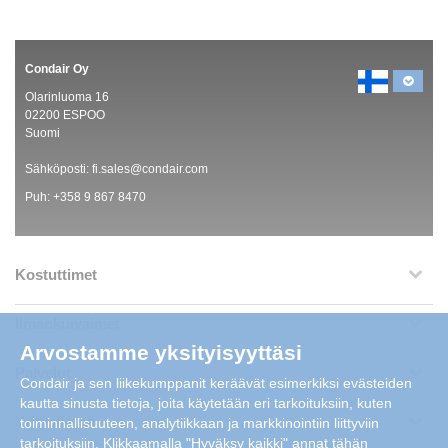
Condair Oy
Olarinluoma 16
02200 ESPOO
Suomi
Sähköposti:
fi.sales@condair.com
Puh:
+358 9 867 8470
Kostuttimet
Ilmankuivaimet
Arvostamme yksityisyyttäsi
Palvelut
Condair ja sen liikekumppanit keräävät esimerkiksi evästeiden
kautta sinusta tietoja, joita käytetään eri tarkoituksiin, kuten
Yritystietoa
toiminnallisuuteen, analytiikkaan ja markkinointiin liittyviin
tarkoituksiin. Klikkaamalla "Hyväksy kaikki" annat tähän