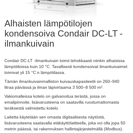
Alhaisten lämpötilojen
kondensoiva Condair DC-LT -
ilmankuivain
Condair DC-LT -ilmankuivain toimii tehokkaasti niinkin alhaisissa
lämpötiloissa kuin 10 °C. Tavallisesti kondensoivat ilmankuivaimet
toimivat yli 15 °C:n lämpötilassa.
Tämän ilmankuivainmalliston kuivauskapasiteetti on 260–940
litraa päivässä ja ilman läpivirtaama 3 500–8 500 m³.
Vakiomalleissa kotelo on galvanoitua terästä, jossa on
emalipinnoite, lisävarusteena on saatavilla ruostumattomasta
teräksestä valmistettu kotelo.
Laitetta käytetään sen omasta digitaalisesta näytöstä,
lisävarusteena saatavalla etäkäyttölaitteella, joka voi olla jopa 50
metrin päässä, tai rakennuksen hallintajärjestelmällä (Modbus).