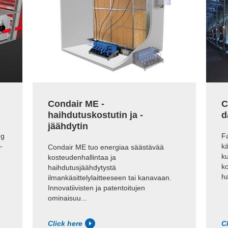
Condair ME -
C
haihdutuskostutin ja -
d
jäähdytin
ng
Fa
-
k
Condair ME tuo energiaa säästävää
ku
kosteudenhallintaa ja
k
haihdutusjäähdytystä
ha
ilmankäsittelylaitteeseen tai kanavaan.
Innovatiivisten ja patentoitujen
ominaisuu...
Click here
C