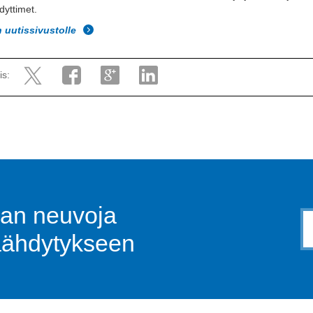
dyttimet.
n uutissivustolle
is:
jan neuvoja
äähdytykseen