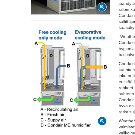
jäähdytt
silloin 
Condairi
sallittu
kaasukyl
"Weather
Condairi
hygienia
tukipalv
Condairi
kunnia t
joka aut
edistää 
rahkeet 
suhteen.
Condair 
hyvä esim
ratkaisuj
Weatheri
valmiste
valikoim