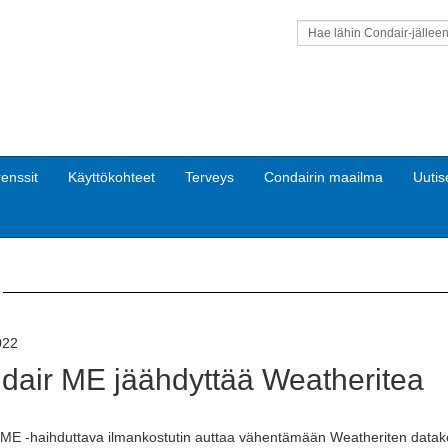
Hae lähin Condair-jällee
enssit
Käyttökohteet
Terveys
Condairin maailma
Uutis
022
dair ME
jäähdyttää
Weatheritea
 ME -haihduttava ilmankostutin auttaa vähentämään Weatheriten datak