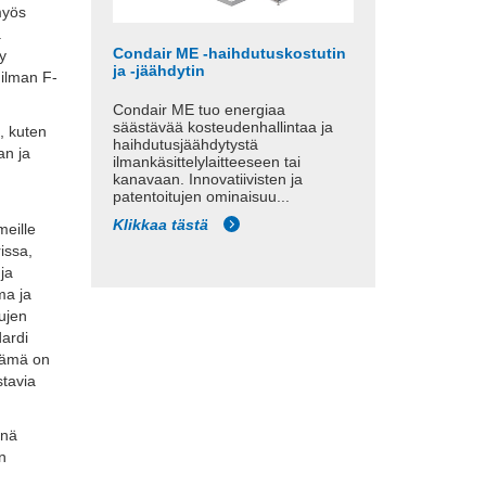
myös
.
Condair ME -haihdutuskostutin
yy
ja -jäähdytin
 ilman F-
Condair ME tuo energiaa
säästävää kosteudenhallintaa ja
, kuten
haihdutusjäähdytystä
an ja
ilmankäsittelylaitteeseen tai
kanavaan. Innovatiivisten ja
patentoitujen ominaisuu...
Klikkaa tästä
meille
issa,
ja
ma ja
sujen
dardi
 Tämä on
stavia
önä
en