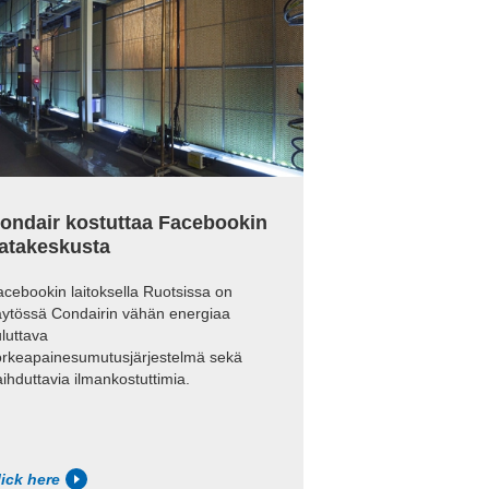
ondair kostuttaa Facebookin
atakeskusta
cebookin laitoksella Ruotsissa on
äytössä Condairin vähän energiaa
luttava
orkeapainesumutusjärjestelmä sekä
ihduttavia ilmankostuttimia.
lick here