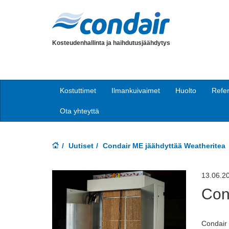
Kosteudenhallinta ja haihdutusjäähdytys
Kostuttimet
Ilmankuivaimet
Huolto
Refer
Ota yhteyttä
Uutiset
Condair ME jäähdyttää Weatheritea
13.06.2
Con
Condair