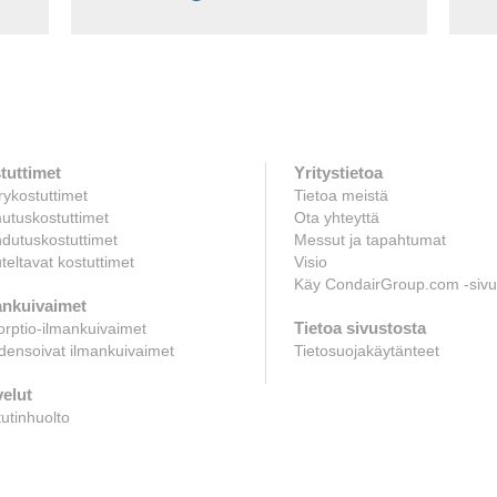
tuttimet
Yritystietoa
ykostuttimet
Tietoa meistä
utuskostuttimet
Ota yhteyttä
dutuskostuttimet
Messut ja tapahtumat
uteltavat kostuttimet
Visio
Käy CondairGroup.com -sivui
ankuivaimet
Tietoa sivustosta
rptio-ilmankuivaimet
ensoivat ilmankuivaimet
Tietosuojakäytänteet
velut
utinhuolto