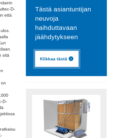
ndairin
Tästä asiantuntijan
Adtec-D-
in että
neuvoja
haihduttavaan
 ulos.
jäähdytykseen
aalla
 Kun
ilaan.
 sitä
Klikkaa tästä
en
a on
71000
c-D-
lä.
jektissa
ratkaisu
X-