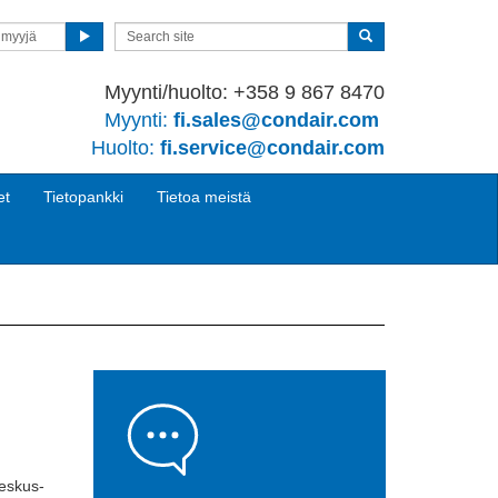
nmyyjä
Myynti/huolto: +358 9 867 8470
Myynti:
fi.sales@condair.com
Huolto:
fi.service@condair.com
et
Tietopankki
Tietoa meistä
eskus-