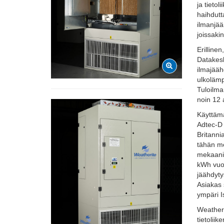
ja tieto
haihdutt
ilmanjää
joissaki
Erilline
Datakesk
ilmajääh
ulkolämp
Tuloilma
noin 12 
Käyttämä
Adtec-D 
Britanni
tähän m
mekaanin
kWh vuod
jäähdyty
Asiakas 
ympäri I
Weatheri
tietolii