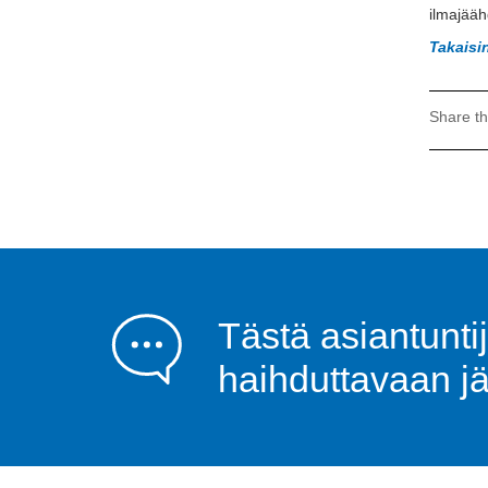
ilmajääh
Takaisi
Share th
Tästä asiantunti
haihduttavaan j