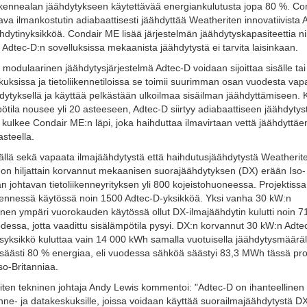
liikennealan jäähdytykseen käytettävää energiankulutusta jopa 80 %. Co
ava ilmankostutin adiabaattisesti jäähdyttää Weatheriten innovatiivista 
hdytinyksikköä. Condair ME lisää järjestelmän jäähdytyskapasiteettia ni
n Adtec-D:n sovelluksissa mekaanista jäähdytystä ei tarvita laisinkaan.
n, modulaarinen jäähdytysjärjestelmä Adtec-D voidaan sijoittaa sisälle tai
uksissa ja tietoliikennetiloissa se toimii suurimman osan vuodesta vap
dytyksellä ja käyttää pelkästään ulkoilmaa sisäilman jäähdyttämiseen.
ötila nousee yli 20 asteeseen, Adtec-D siirtyy adiabaattiseen jäähdytyst
 kulkee Condair ME:n läpi, joka haihduttaa ilmavirtaan vettä jäähdyttäen
asteella.
llä sekä vapaata ilmajäähdytystä että haihdutusjäähdytystä Weatherit
on hiljattain korvannut mekaanisen suorajäähdytyksen (DX) erään Iso-
an johtavan tietoliikenneyrityksen yli 800 kojeistohuoneessa. Projektiss
ennessä käytössä noin 1500 Adtec-D-yksikköä. Yksi vanha 30 kW:n
en ympäri vuorokauden käytössä ollut DX-ilmajäähdytin kulutti noin 
essa, jotta vaadittu sisälämpötila pysyi. DX:n korvannut 30 kW:n Adte
syksikkö kuluttaa vain 14 000 kWh samalla vuotuisella jäähdytysmääräl
säästi 80 % energiaa, eli vuodessa sähköä säästyi 83,3 MWh tässä pro
so-Britanniaa.
ten tekninen johtaja Andy Lewis kommentoi: "Adtec-D on ihanteellinen 
kenne- ja datakeskuksille, joissa voidaan käyttää suorailmajäähdytystä D