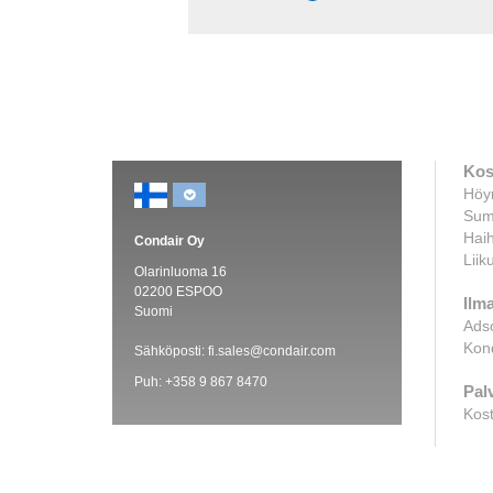
Kos
Höyr
Sum
Haih
Condair Oy
Liik
Olarinluoma 16
02200 ESPOO
Ilm
Suomi
Adso
Kond
Sähköposti:
fi.sales@condair.com
Puh:
+358 9 867 8470
Pal
Kost