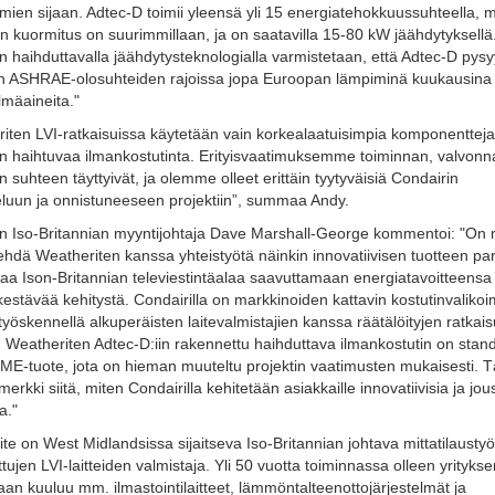
imien sijaan. Adtec-D toimii yleensä yli 15 energiatehokkuussuhteella, 
kun kuormitus on suurimmillaan, ja on saatavilla 15-80 kW jäähdytyksellä
n haihduttavalla jäähdytysteknologialla varmistetaan, että Adtec-D pys
jen ASHRAE-olosuhteiden rajoissa jopa Euroopan lämpiminä kuukausina
mäaineita."
iten LVI-ratkaisuissa käytetään vain korkealaatuisimpia komponentteja
n haihtuvaa ilmankostutinta. Erityisvaatimuksemme toiminnan, valvonn
n suhteen täyttyivät, ja olemme olleet erittäin tyytyväisiä Condairin
eluun ja onnistuneeseen projektiin”, summaa Andy.
n Iso-Britannian myyntijohtaja Dave Marshall-George kommentoi: "On 
ehdä Weatheriten kanssa yhteistyötä näinkin innovatiivisen tuotteen par
taa Ison-Britannian televiestintäalaa saavuttamaan energiatavoitteensa 
kestävää kehitystä. Condairilla on markkinoiden kattavin kostutinvalikoi
työskennellä alkuperäisten laitevalmistajien kanssa räätälöityjen ratkai
 Weatheriten Adtec-D:iin rakennettu haihduttava ilmankostutin on stan
ME-tuote, jota on hieman muuteltu projektin vaatimusten mukaisesti.
erkki siitä, miten Condairilla kehitetään asiakkaille innovatiivisia ja jou
a."
te on West Midlandsissa sijaitseva Iso-Britannian johtava mittatilausty
ttujen LVI-laitteiden valmistaja. Yli 50 vuotta toiminnassa olleen yrityks
aan kuuluu mm. ilmastointilaitteet, lämmöntalteenottojärjestelmät ja