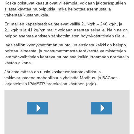
Koska poistuvat kaasut ovat viileämpiä, voidaan jaloteräsputkien
sijasta käyttää muoviputkia, mikä helpottaa asennusta ja
vähentää kustannuksia.
Eri mallien kapasiteetit vaihtelevat välillä 21 kg/h – 246 kg/h, ja
21 kg/h:n ja 41 kg/h:n mallit voidaan asentaa seinälle. Näin ne on
helppo asentaa entisten sähkötoimisten höyrykostuttimien tilalle.
Vesisäiliön kynnyksettömän muotoilun ansiosta kalkki on helppo
poistaa laitteesta, ja ruostumattomasta teräksestä valmistettujen
lämmönvaihtimien kaareva muoto saa kalkin irtoamaan normaalin
käytön aikana.
Järjestelmässä on uusin kosketusnäyttötekniikka ja
vakiovarusteena mahdollisuus yhdistää Modbus- ja BACnet-
järjestelmiin IP/MSTP-protokollaa käyttäen (orja).