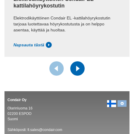
kattilahöyrykostutin
Elektrodikäyttöinen Condair EL -kattilahöyrykostutin
tarjoaa luotettavaa höyrykostutusta ja on helppo
asentaa, käyttää ja huoltaa.
Napsauta tästä
Condair Oy
Olarinluoma 16
02200 ESPOO
Suomi
Sähköposti:
fi.sales@condair.com