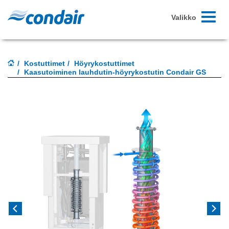
Toggle-
Valikko
navigoint
Kostuttimet
Höyrykostuttimet
Kaasutoiminen lauhdutin-höyrykostutin Condair GS
Previous
Next