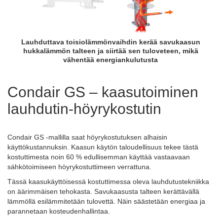
Lauhduttava toisiolämmönvaihdin kerää savukaasun
hukkalämmön talteen ja siirtää sen tuloveteen, mikä
vähentää energiankulutusta
Condair GS – kaasutoiminen
lauhdutin-höyrykostutin
Condair GS -mallilla saat höyrykostutuksen alhaisin
käyttökustannuksin. Kaasun käytön taloudellisuus tekee tästä
kostuttimesta noin 60 % edullisemman käyttää vastaavaan
sähkötoimiseen höyrykostuttimeen verrattuna.
Tässä kaasukäyttöisessä kostuttimessa oleva lauhdutustekniikka
on äärimmäisen tehokasta. Savukaasusta talteen kerättävällä
lämmöllä esilämmitetään tulovettä. Näin säästetään energiaa ja
parannetaan kosteudenhallintaa.